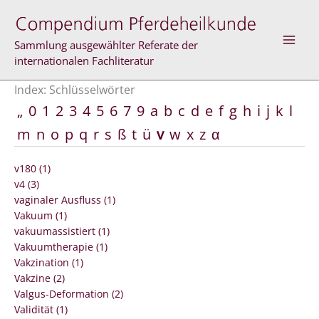
Zum
Inhalt
springen
Sammlung ausgewählter Referate der
internationalen Fachliteratur
Index: Schlüsselwörter
„
0
1
2
3
4
5
6
7
9
a
b
c
d
e
f
g
h
i
j
k
l
m
n
o
p
q
r
s
ß
t
ü
v
w
x
z
α
v180 (1)
v4 (3)
vaginaler Ausfluss (1)
Vakuum (1)
vakuumassistiert (1)
Vakuumtherapie (1)
Vakzination (1)
Vakzine (2)
Valgus-Deformation (2)
Validität (1)