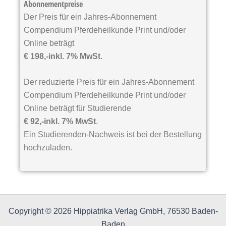
Abonnementpreise
t
e
Der Preis für ein Jahres-Abonnement
r
Compendium Pferdeheilkunde Print und/oder
n
Online beträgt
a
€ 198,-inkl. 7% MwSt
.
t
i
v
Der reduzierte Preis für ein Jahres-Abonnement
e
Compendium Pferdeheilkunde Print und/oder
:
Online beträgt für Studierende
€ 92,-inkl. 7% MwSt
.
Ein Studierenden-Nachweis ist bei der Bestellung
hochzuladen.
Copyright © 2026 Hippiatrika Verlag GmbH, 76530 Baden-
Baden