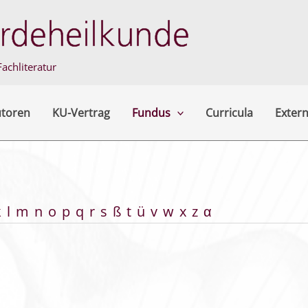
achliteratur
utoren
KU-Vertrag
Fundus
Curricula
Extern
k
l
m
n
o
p
q
r
s
ß
t
ü
v
w
x
z
α