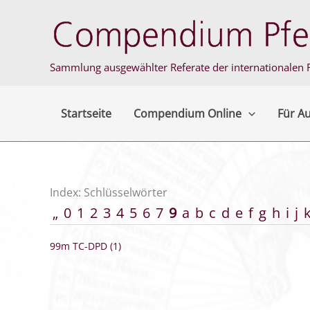
Zum
Inhalt
springen
Sammlung ausgewählter Referate der internationalen F
Startseite
Compendium Online
Für A
Index: Schlüsselwörter
„
0
1
2
3
4
5
6
7
9
a
b
c
d
e
f
g
h
i
j
99m TC-DPD (1)