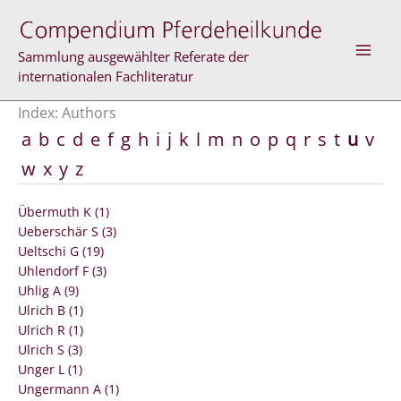
Skip
to
content
Sammlung ausgewählter Referate der
internationalen Fachliteratur
Index: Authors
a
b
c
d
e
f
g
h
i
j
k
l
m
n
o
p
q
r
s
t
u
v
w
x
y
z
Übermuth K (1)
Ueberschär S (3)
Ueltschi G (19)
Uhlendorf F (3)
Uhlig A (9)
Ulrich B (1)
Ulrich R (1)
Ulrich S (3)
Unger L (1)
Ungermann A (1)