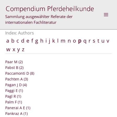
Skip
to
content
Sammlung ausgewählter Referate der
internationalen Fachliteratur
Index: Authors
a
b
c
d
e
f
g
h
i
j
k
l
m
n
o
p
q
r
s
t
u
v
w
x
y
z
Paar M (2)
Pabst B (2)
Paccamonti D (8)
Pachten A (3)
Pagan J D (4)
Paggi E (1)
Pagl R (1)
Palm F (1)
Panerai A E (1)
Pankraz A (1)