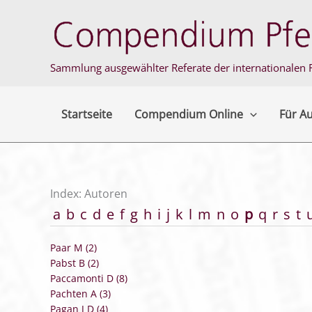
Zum
Inhalt
springen
Sammlung ausgewählter Referate der internationalen F
Startseite
Compendium Online
Für A
Index: Autoren
a
b
c
d
e
f
g
h
i
j
k
l
m
n
o
p
q
r
s
t
Paar M (2)
Pabst B (2)
Paccamonti D (8)
Pachten A (3)
Pagan J D (4)