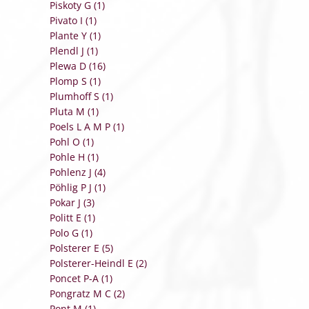
Piskoty G (1)
Pivato I (1)
Plante Y (1)
Plendl J (1)
Plewa D (16)
Plomp S (1)
Plumhoff S (1)
Pluta M (1)
Poels L A M P (1)
Pohl O (1)
Pohle H (1)
Pohlenz J (4)
Pöhlig P J (1)
Pokar J (3)
Politt E (1)
Polo G (1)
Polsterer E (5)
Polsterer-Heindl E (2)
Poncet P-A (1)
Pongratz M C (2)
Pont M (1)