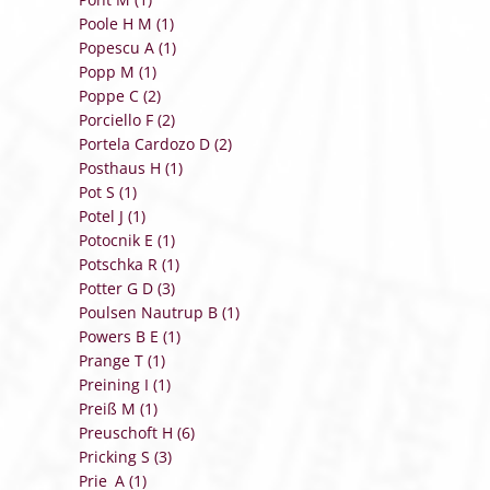
Poole H M (1)
Popescu A (1)
Popp M (1)
Poppe C (2)
Porciello F (2)
Portela Cardozo D (2)
Posthaus H (1)
Pot S (1)
Potel J (1)
Potocnik E (1)
Potschka R (1)
Potter G D (3)
Poulsen Nautrup B (1)
Powers B E (1)
Prange T (1)
Preining I (1)
Preiß M (1)
Preuschoft H (6)
Pricking S (3)
Prie A (1)