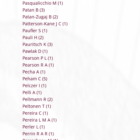
Pasqualicchio M (1)
Patan B (3)
Patan-Zugaj B (2)
Patterson-Kane J C (1)
Paufler S (1)
Pauli H (2)
Pauritsch K (3)
Pawlak D (1)
Pearson P L (1)
Pearson R A (1)
Pecha A (1)
Peham C (5)
Pelczer I (1)
Pelli A (1)
Pellmann R (2)
Peltonen T (1)
Pereira C (1)
Pereira L M A (1)
Perler L (1)
Perrin R A R (1)