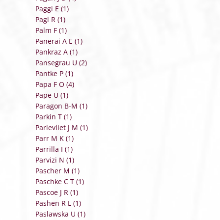
Paggi E (1)
Pagl R (1)
Palm F (1)
Panerai A E (1)
Pankraz A (1)
Pansegrau U (2)
Pantke P (1)
Papa F O (4)
Pape U (1)
Paragon B-M (1)
Parkin T (1)
Parlevliet J M (1)
Parr M K (1)
Parrilla I (1)
Parvizi N (1)
Pascher M (1)
Paschke C T (1)
Pascoe J R (1)
Pashen R L (1)
Paslawska U (1)