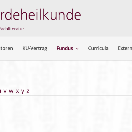
achliteratur
utoren
KU-Vertrag
Fundus
Curricula
Extern
u
v
w
x
y
z