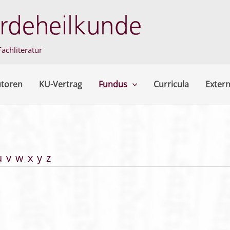
achliteratur
utoren
KU-Vertrag
Fundus
Curricula
Extern
u
v
w
x
y
z