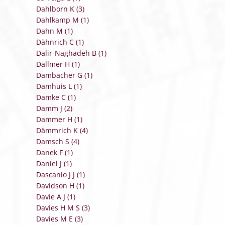
Dahlborn K (3)
Dahlkamp M (1)
Dahn M (1)
Dähnrich C (1)
Dalir-Naghadeh B (1)
Dallmer H (1)
Dambacher G (1)
Damhuis L (1)
Damke C (1)
Damm J (2)
Dammer H (1)
Dämmrich K (4)
Damsch S (4)
Danek F (1)
Daniel J (1)
Dascanio J J (1)
Davidson H (1)
Davie A J (1)
Davies H M S (3)
Davies M E (3)