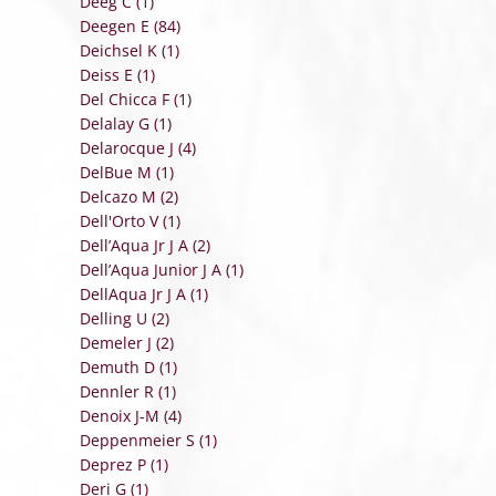
Deeg C (1)
Deegen E (84)
Deichsel K (1)
Deiss E (1)
Del Chicca F (1)
Delalay G (1)
Delarocque J (4)
DelBue M (1)
Delcazo M (2)
Dell'Orto V (1)
Dell’Aqua Jr J A (2)
Dell’Aqua Junior J A (1)
DellAqua Jr J A (1)
Delling U (2)
Demeler J (2)
Demuth D (1)
Dennler R (1)
Denoix J-M (4)
Deppenmeier S (1)
Deprez P (1)
Deri G (1)