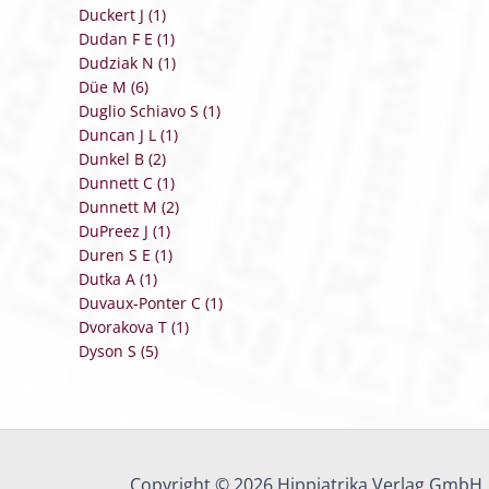
Duckert J (1)
Dudan F E (1)
Dudziak N (1)
Düe M (6)
Duglio Schiavo S (1)
Duncan J L (1)
Dunkel B (2)
Dunnett C (1)
Dunnett M (2)
DuPreez J (1)
Duren S E (1)
Dutka A (1)
Duvaux-Ponter C (1)
Dvorakova T (1)
Dyson S (5)
Copyright © 2026 Hippiatrika Verlag GmbH