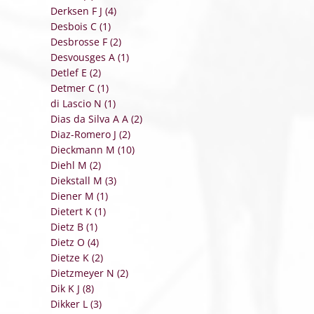
Derksen F J (4)
Desbois C (1)
Desbrosse F (2)
Desvousges A (1)
Detlef E (2)
Detmer C (1)
di Lascio N (1)
Dias da Silva A A (2)
Diaz-Romero J (2)
Dieckmann M (10)
Diehl M (2)
Diekstall M (3)
Diener M (1)
Dietert K (1)
Dietz B (1)
Dietz O (4)
Dietze K (2)
Dietzmeyer N (2)
Dik K J (8)
Dikker L (3)