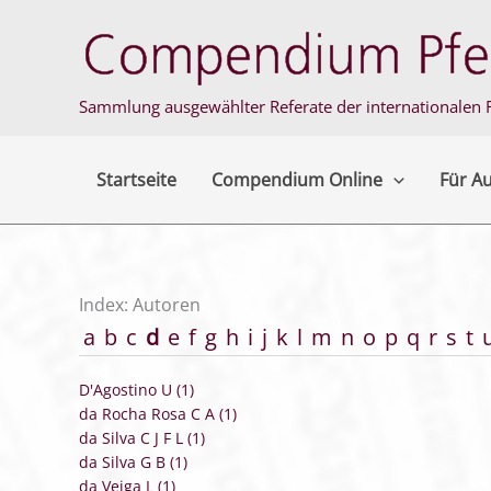
Zum
Inhalt
springen
Sammlung ausgewählter Referate der internationalen F
Startseite
Compendium Online
Für A
Index: Autoren
a
b
c
d
e
f
g
h
i
j
k
l
m
n
o
p
q
r
s
t
D'Agostino U (1)
da Rocha Rosa C A (1)
da Silva C J F L (1)
da Silva G B (1)
da Veiga L (1)