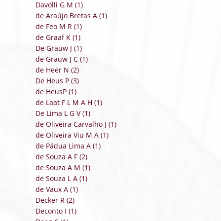
Davolli G M (1)
de Araújo Bretas A (1)
de Feo M R (1)
de Graaf K (1)
De Grauw J (1)
de Grauw J C (1)
de Heer N (2)
De Heus P (3)
de HeusP (1)
de Laat F L M A H (1)
De Lima L G V (1)
de Oliveira Carvalho J (1)
de Oliveira Viu M A (1)
de Pádua Lima A (1)
de Souza A F (2)
de Souza A M (1)
de Souza L A (1)
de Vaux A (1)
Decker R (2)
Deconto I (1)