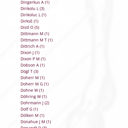
Dingerkus A (1)
Dirikolu L (3)
Dirikoluc L (1)
DirksE (1)
Distl O (5)
Dittmann M (1)
Dittmann M T (1)
Dittrich A (1)
Dixon J (1)
Dixon P M (1)
Dobson A (1)
Dögl T (3)
Doherr M (1)
Doherr M G (1)
Dohne W (1)
Döhring W (1)
Dohrmann J (2)
Dolf G (1)
Dölken M (1)
Donahue J M (1)
Donandt D (3)