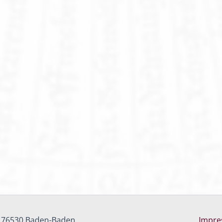
, 76530 Baden-Baden
Impr