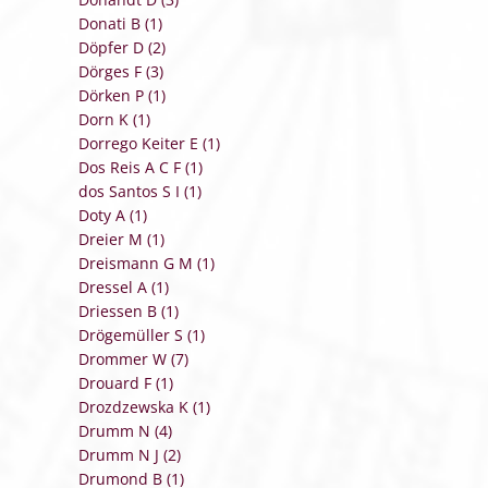
Donati B (1)
Döpfer D (2)
Dörges F (3)
Dörken P (1)
Dorn K (1)
Dorrego Keiter E (1)
Dos Reis A C F (1)
dos Santos S I (1)
Doty A (1)
Dreier M (1)
Dreismann G M (1)
Dressel A (1)
Driessen B (1)
Drögemüller S (1)
Drommer W (7)
Drouard F (1)
Drozdzewska K (1)
Drumm N (4)
Drumm N J (2)
Drumond B (1)