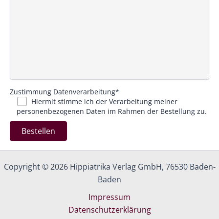
Zustimmung Datenverarbeitung*
Hiermit stimme ich der Verarbeitung meiner
personenbezogenen Daten im Rahmen der Bestellung zu.
A
l
Copyright © 2026 Hippiatrika Verlag GmbH, 76530 Baden-
t
Baden
e
r
Impressum
n
Datenschutzerklärung
a