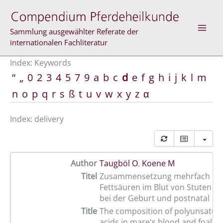
Skip
to
content
Sammlung ausgewählter Referate der
internationalen Fachliteratur
Index: Keywords
“
„
0
2
3
4
5
7
9
a
b
c
d
e
f
g
h
i
j
k
l
m
n
o
p
q
r
s
ß
t
u
v
w
x
y
z
α
Index: delivery
Author
Taugböl O
,
Koene M
Titel
Zusammensetzung mehrfach ung
Fettsäuren im Blut von Stuten u
bei der Geburt und postnatal
Title
The composition of polyunsatura
acids in mare's blood and foal's