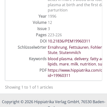
plasma at birth and the first days
parturition
Year
1996
Volume
12
Issue
3
Pages
223-226
DOI
10.21836/PEM19960311
Schlüsselwörter
Ernährung
,
Fettsäuren
,
Fohlen
,
P
Stute
,
Stutenmilch
Keywords
blood plasma
,
delivery
,
fatty acid
lipids
,
mare
,
milk
,
nutrition
,
supp
PDF
https://www.hippiatrika.com/do
id=19960311
Showing 1 to 1 of 1 articles
Copyright © 2026 Hippiatrika Verlag GmbH, 76530 Baden-