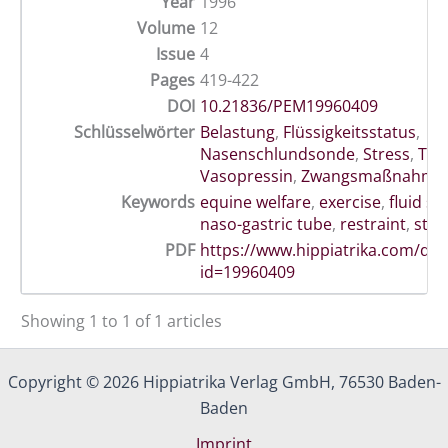
Year
1996
Volume
12
Issue
4
Pages
419-422
DOI
10.21836/PEM19960409
Schlüsselwörter
Belastung
,
Flüssigkeitsstatus
,
Nasenschlundsonde
,
Stress
,
Tie
Vasopressin
,
Zwangsmaßnahme
Keywords
equine welfare
,
exercise
,
fluid st
naso-gastric tube
,
restraint
,
stre
PDF
https://www.hippiatrika.com/do
id=19960409
Showing 1 to 1 of 1 articles
Copyright © 2026 Hippiatrika Verlag GmbH, 76530 Baden-
Baden
Imprint