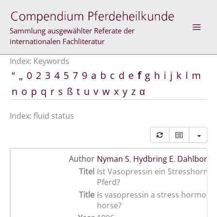
Skip
to
content
Sammlung ausgewählter Referate der
internationalen Fachliteratur
Index: Keywords
“
„
0
2
3
4
5
7
9
a
b
c
d
e
f
g
h
i
j
k
l
m
n
o
p
q
r
s
ß
t
u
v
w
x
y
z
α
Index: fluid status
Author
Nyman S
,
Hydbring E
,
Dahlborn 
Titel
Ist Vasopressin ein Stresshorm
Pferd?
Title
Is vasopressin a stress hormone 
horse?