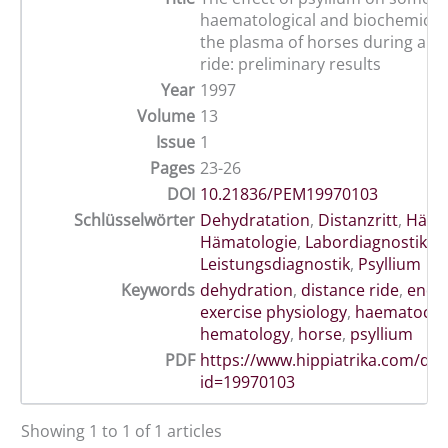
haematological and biochemical 
the plasma of horses during an
ride: preliminary results
Year
1997
Volume
13
Issue
1
Pages
23-26
DOI
10.21836/PEM19970103
Schlüsselwörter
Dehydratation
,
Distanzritt
,
Häma
Hämatologie
,
Labordiagnostik
,
Leistungsdiagnostik
,
Psyllium
Keywords
dehydration
,
distance ride
,
endu
exercise physiology
,
haematocrit
hematology
,
horse
,
psyllium
PDF
https://www.hippiatrika.com/do
id=19970103
Showing 1 to 1 of 1 articles