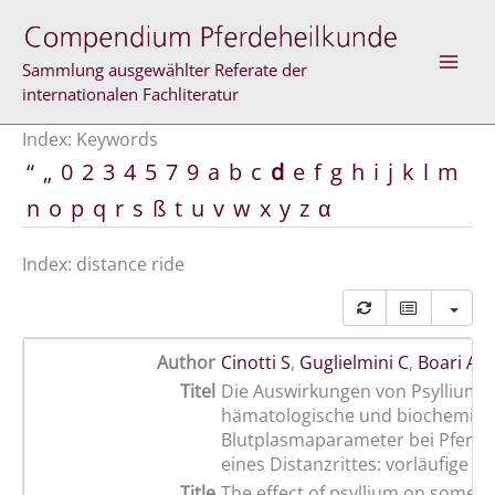
Skip
to
content
Sammlung ausgewählter Referate der
internationalen Fachliteratur
Index: Keywords
“
„
0
2
3
4
5
7
9
a
b
c
d
e
f
g
h
i
j
k
l
m
n
o
p
q
r
s
ß
t
u
v
w
x
y
z
α
Index: distance ride
Author
Cinotti S
,
Guglielmini C
,
Boari A
Titel
Die Auswirkungen von Psyllium a
hämatologische und biochemisc
Blutplasmaparameter bei Pferd
eines Distanzrittes: vorläufige E
Title
The effect of psyllium on some