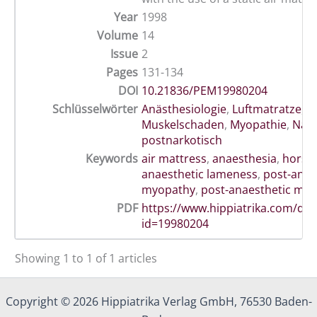
Year
1998
Volume
14
Issue
2
Pages
131-134
DOI
10.21836/PEM19980204
Schlüsselwörter
Anästhesiologie
,
Luftmatratze
,
Muskelschaden
,
Myopathie
,
Nar
postnarkotisch
Keywords
air mattress
,
anaesthesia
,
horse
anaesthetic lameness
,
post-anae
myopathy
,
post-anaesthetic myos
PDF
https://www.hippiatrika.com/do
id=19980204
Showing 1 to 1 of 1 articles
Copyright © 2026 Hippiatrika Verlag GmbH, 76530 Baden-