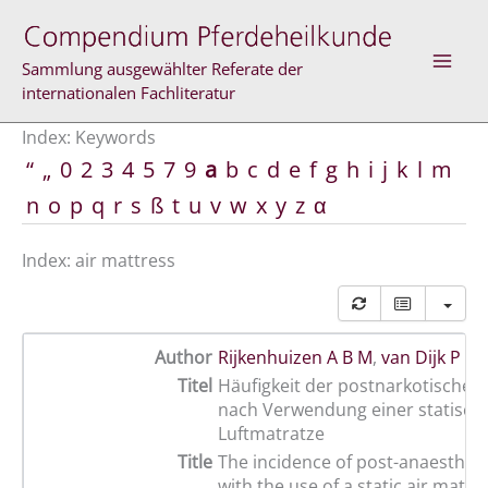
Skip
to
content
Sammlung ausgewählter Referate der
internationalen Fachliteratur
Index: Keywords
“
„
0
2
3
4
5
7
9
a
b
c
d
e
f
g
h
i
j
k
l
m
n
o
p
q
r
s
ß
t
u
v
w
x
y
z
α
Index: air mattress
Author
Rijkenhuizen A B M
,
van Dijk P
Titel
Häufigkeit der postnarkotischen
nach Verwendung einer statisch
Luftmatratze
Title
The incidence of post-anaesthet
with the use of a static air mattr