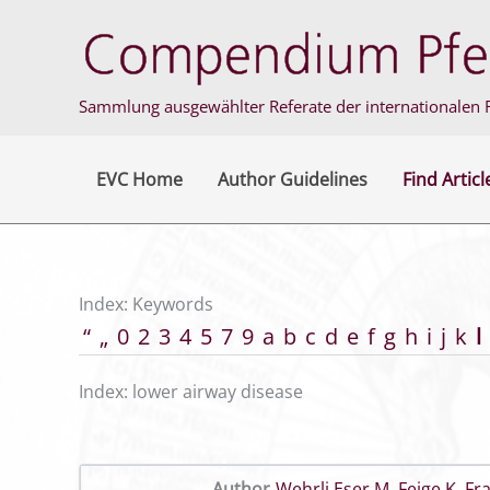
Skip
to
content
Sammlung ausgewählter Referate der internationalen F
EVC Home
Author Guidelines
Find Articl
Index: Keywords
“
„
0
2
3
4
5
7
9
a
b
c
d
e
f
g
h
i
j
k
l
Index: lower airway disease
Author
Wehrli Eser M
,
Feige K
,
Fr