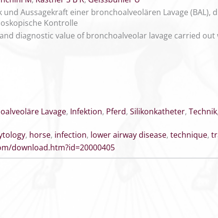
und Aussagekraft einer bronchoalveolären Lavage (BAL), dur
doskopische Kontrolle
and diagnostic value of bronchoalveolar lavage carried out w
oalveoläre Lavage
,
Infektion
,
Pferd
,
Silikonkatheter
,
Technik
ytology
,
horse
,
infection
,
lower airway disease
,
technique
,
t
.com/download.htm?id=20000405