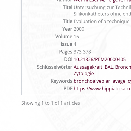
Titel
Untersuchung zur Technik 
Silikonkatheters ohne en
Title
Evaluation of a technique 
Year
2000
Volume
16
Issue
4
Pages
373-378
DOI
10.21836/PEM20000405
Schlüsselwörter
Aussagekraft
,
BAL
,
Bronch
Zytologie
Keywords
bronchoalveolar lavage
,
c
PDF
https://www.hippiatrika
Showing 1 to 1 of 1 articles