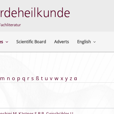
achliteratur
es
Scientific Board
Adverts
English
m
n
o
p
q
r
s
ß
t
u
v
w
x
y
z
α
anchini M
,
Kästner S B R
,
Geissbühler U