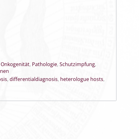
,
Onkogenität
,
Pathologie
,
Schutzimpfung
,
onen
sis
,
differentialdiagnosis
,
heterologue hosts
,