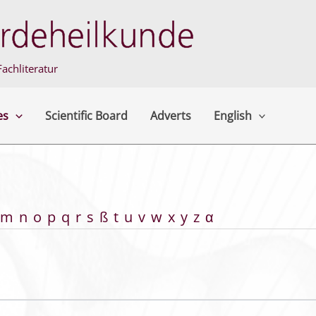
achliteratur
es
Scientific Board
Adverts
English
m
n
o
p
q
r
s
ß
t
u
v
w
x
y
z
α