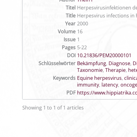
Titel
Herpesvirusinfektionen d
Title
Herpesvirus infections in
Year
2000
Volume
16
Issue
1
Pages
5-22
DOI
10.21836/PEM20000101
Schlüsselwörter
Bekämpfung
,
Diagnose
,
D
Taxonomie
,
Therapie
,
het
Keywords
Equine herpesvirus
,
clini
immunity
,
latency
,
oncoge
PDF
https://www.hippiatrika
Showing 1 to 1 of 1 articles