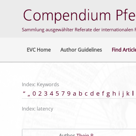
Skip
to
content
Sammlung ausgewählter Referate der internationalen F
EVC Home
Author Guidelines
Find Articl
Index: Keywords
“
„
0
2
3
4
5
7
9
a
b
c
d
e
f
g
h
i
j
k
l
Index: latency
Author
Thein P