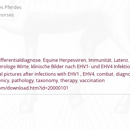
es Pferdes
 horses
ifferentialdiagnose
,
Equine Herpesviren
,
Immunität
,
Latenz
erologe Wirte
,
klinische Bilder nach EHV1- und EHV4 Infekti
cal pictures after infections with EHV1 , EHV4
,
combat
,
diagno
nicy
,
pathology
,
taxonomy
,
therapy
,
vaccination
.com/download.htm?id=20000101