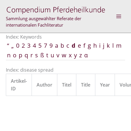
Skip
to
content
Sammlung ausgewählter Referate der
internationalen Fachliteratur
Index: Keywords
“
„
0
2
3
4
5
7
9
a
b
c
d
e
f
g
h
i
j
k
l
m
n
o
p
q
r
s
ß
t
u
v
w
x
y
z
α
Index: disease spread
Artikel-
Author
Titel
Title
Year
Volu
ID