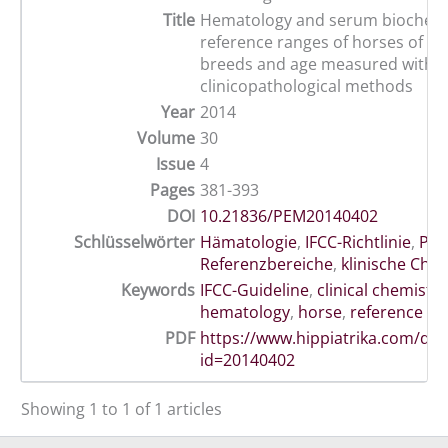
Title
Hematology and serum biochemi
reference ranges of horses of dif
breeds and age measured with 
clinicopathological methods
Year
2014
Volume
30
Issue
4
Pages
381-393
DOI
10.21836/PEM20140402
Schlüsselwörter
Hämatologie
,
IFCC-Richtlinie
,
Pfe
Referenzbereiche
,
klinische Che
Keywords
IFCC-Guideline
,
clinical chemistry
hematology
,
horse
,
reference ra
PDF
https://www.hippiatrika.com/do
id=20140402
Showing 1 to 1 of 1 articles