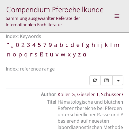
Skip
to
content
Sammlung ausgewählter Referate der
internationalen Fachliteratur
Index: Keywords
“
„
0
2
3
4
5
7
9
a
b
c
d
e
f
g
h
i
j
k
l
m
n
o
p
q
r
s
ß
t
u
v
w
x
y
z
α
Index: reference range
Author
Köller G
,
Gieseler T
,
Schusser G F
Titel
Hämatologische und blutchemis
Referenzbereiche bei Pferden
unterschiedlicher Rasse und Alt
basierend auf neuesten
labordiagnostischen Methoden