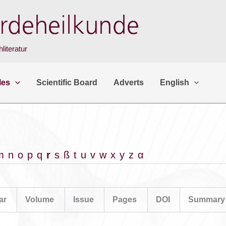
literatur
les
Scientific Board
Adverts
English
m
n
o
p
q
r
s
ß
t
u
v
w
x
y
z
α
ar
Volume
Issue
Pages
DOI
Summary