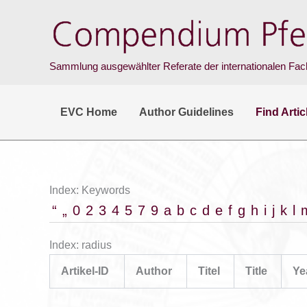
Skip
to
content
Sammlung ausgewählter Referate der internationalen Fach
EVC Home
Author Guidelines
Find Artic
Index: Keywords
“
„
0
2
3
4
5
7
9
a
b
c
d
e
f
g
h
i
j
k
l
Index: radius
Artikel-ID
Author
Titel
Title
Ye