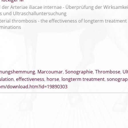
der Arteriae iliacae internae - Überprüfung der Wirksamke
s und Ultraschalluntersuchung
arterial thrombosis - the effectiveness of longterm treatme
aminations
nnungshemmung
,
Marcoumar
,
Sonographie
,
Thrombose
,
Ul
lation
,
effectiveness
,
horse
,
longterm treatment
,
sonograp
.com/download.htm?id=19890303