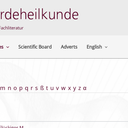
achliteratur
es
Scientific Board
Adverts
English
m
n
o
p
q
r
s
ß
t
u
v
w
x
y
z
α
Flückiger M