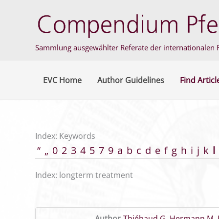
Skip
to
content
Sammlung ausgewählter Referate der internationalen F
EVC Home
Author Guidelines
Find Articl
Index: Keywords
“
„
0
2
3
4
5
7
9
a
b
c
d
e
f
g
h
i
j
k
l
Index: longterm treatment
Author
Thiébaud G
,
Hermann M
,