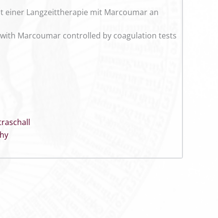
it einer Langzeittherapie mit Marcoumar an
nt with Marcoumar controlled by coagulation tests
traschall
hy