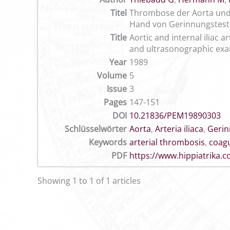
Titel
Thrombose der Aorta und 
Hand von Gerinnungstest
Title
Aortic and internal iliac 
and ultrasonographic ex
Year
1989
Volume
5
Issue
3
Pages
147-151
DOI
10.21836/PEM19890303
Schlüsselwörter
Aorta
,
Arteria iliaca
,
Geri
Keywords
arterial thrombosis
,
coagu
PDF
https://www.hippiatrika
Showing 1 to 1 of 1 articles