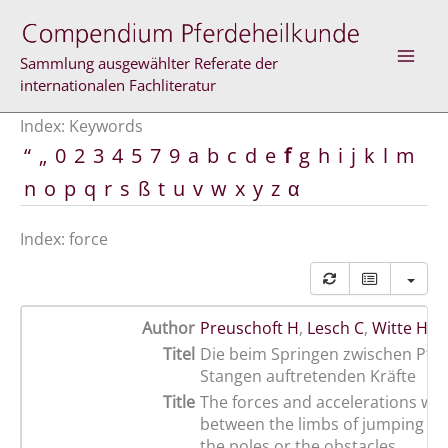
Skip
to
content
Sammlung ausgewählter Referate der
internationalen Fachliteratur
Index: Keywords
“
„
0
2
3
4
5
7
9
a
b
c
d
e
f
g
h
i
j
k
l
m
n
o
p
q
r
s
ß
t
u
v
w
x
y
z
α
Index: force
Author
Preuschoft H
,
Lesch C
,
Witte H
,
R
Titel
Die beim Springen zwischen Pfe
Stangen auftretenden Kräfte
Title
The forces and accelerations wh
between the limbs of jumping h
the poles or the obstacles