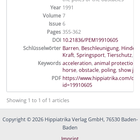
Year
1991
Volume
7
Issue
6
Pages
355-362
DOI
10.21836/PEM19910605
Schlüsselwörter
Barren
,
Beschleunigung
,
Hindern
Kraft
,
Springsport
,
Tierschutz
,
To
Keywords
acceleration
,
animal protection
,
horse
,
obstacle
,
poling
,
show ju
PDF
https://www.hippiatrika.com/do
id=19910605
Showing 1 to 1 of 1 articles
Copyright © 2026 Hippiatrika Verlag GmbH, 76530 Baden-
Baden
Imprint