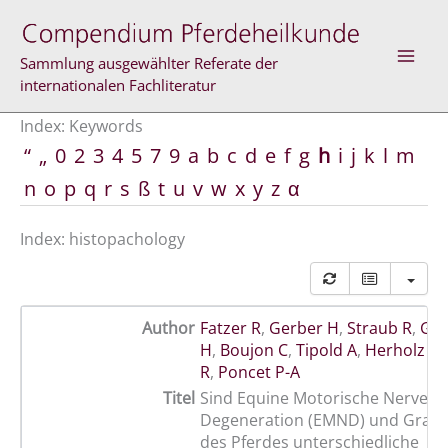
Skip
to
content
Sammlung ausgewählter Referate der
internationalen Fachliteratur
Index: Keywords
“
„
0
2
3
4
5
7
9
a
b
c
d
e
f
g
h
i
j
k
l
m
n
o
p
q
r
s
ß
t
u
v
w
x
y
z
α
Index: histopachology
Author
Fatzer R
,
Gerber H
,
Straub R
,
Ger
H
,
Boujon C
,
Tipold A
,
Herholz C
,
R
,
Poncet P-A
Titel
Sind Equine Motorische Nervenze
Degeneration (EMND) und Grask
des Pferdes unterschiedliche