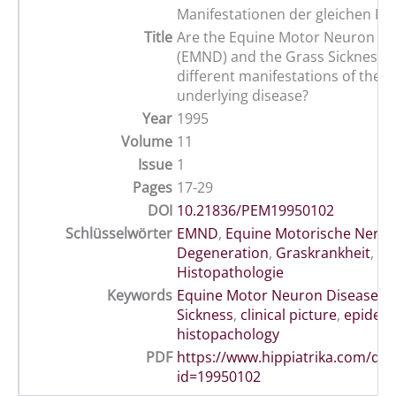
Manifestationen der gleichen Kr
Title
Are the Equine Motor Neuron Di
(EMND) and the Grass Sickness o
different manifestations of the 
underlying disease?
Year
1995
Volume
11
Issue
1
Pages
17-29
DOI
10.21836/PEM19950102
Schlüsselwörter
EMND
,
Equine Motorische Nerven
Degeneration
,
Graskrankheit
,
Histopathologie
Keywords
Equine Motor Neuron Disease
,
G
Sickness
,
clinical picture
,
epidem
histopachology
PDF
https://www.hippiatrika.com/do
id=19950102