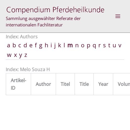
Skip
to
content
Sammlung ausgewählter Referate der
internationalen Fachliteratur
Index: Authors
a
b
c
d
e
f
g
h
i
j
k
l
m
n
o
p
q
r
s
t
u
v
w
x
y
z
Index: Melo Souza H
Artikel-
Author
Titel
Title
Year
Volu
ID