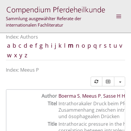
Skip
to
content
Sammlung ausgewählter Referate der
internationalen Fachliteratur
Index: Authors
a
b
c
d
e
f
g
h
i
j
k
l
m
n
o
p
q
r
s
t
u
v
w
x
y
z
Index: Meeus P
Author
Boerma S
,
Meeus P
,
Sasse H H L
Titel
Intrathorakaler Druck beim Pferd
Zusammenhang zwischen intrap
und ösophagealen Drücken
Title
Intrathoracic pressure in the hor
correlation between intrapleural