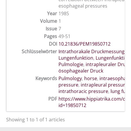
esophageal pressures
Year
1985
Volume
1
Issue
7
Pages
49-51
DOI
10.21836/PEM19850712
Schlüsselwörter
Intrathorakale Druckmessung
,
Lungenfunktion
,
Lungenfunktion
Pulmologie
,
intrapleuraler Druck
ösophagealer Druck
Keywords
Pulmology
,
horse
,
intraesophage
pressure
,
intrapleural pressure
,
intrathoracic pressure
,
lung func
PDF
https://www.hippiatrika.com/do
id=19850712
Showing 1 to 1 of 1 articles