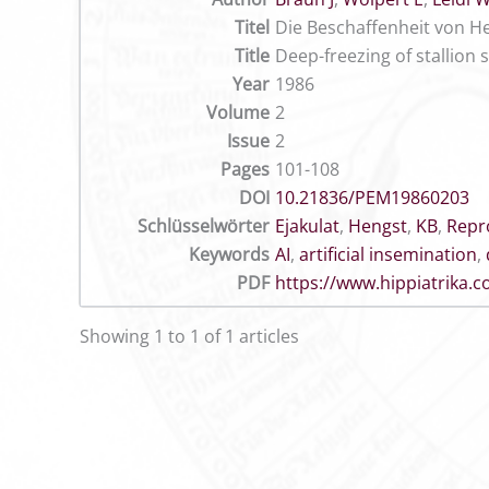
Titel
Die Beschaffenheit von H
Title
Deep-freezing of stallion
Year
1986
Volume
2
Issue
2
Pages
101-108
DOI
10.21836/PEM19860203
Schlüsselwörter
Ejakulat
,
Hengst
,
KB
,
Repr
Keywords
AI
,
artificial insemination
,
PDF
https://www.hippiatrika
Showing 1 to 1 of 1 articles