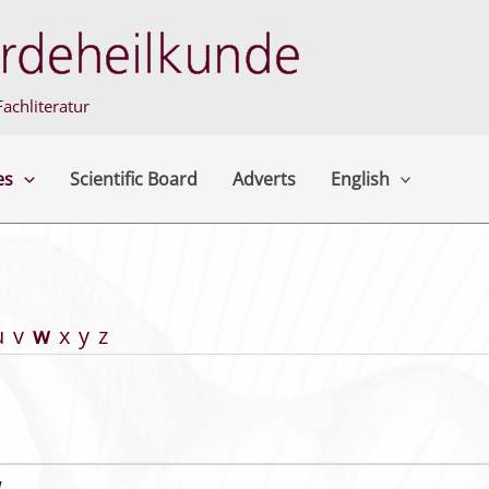
achliteratur
es
Scientific Board
Adverts
English
u
v
w
x
y
z
W