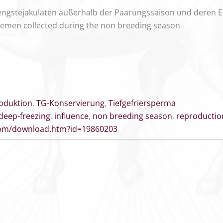
engstejakulaten außerhalb der Paarungssaison und deren Ei
 semen collected during the non breeding season
oduktion
,
TG-Konservierung
,
Tiefgefriersperma
deep-freezing
,
influence
,
non breeding season
,
reproductio
.com/download.htm?id=19860203