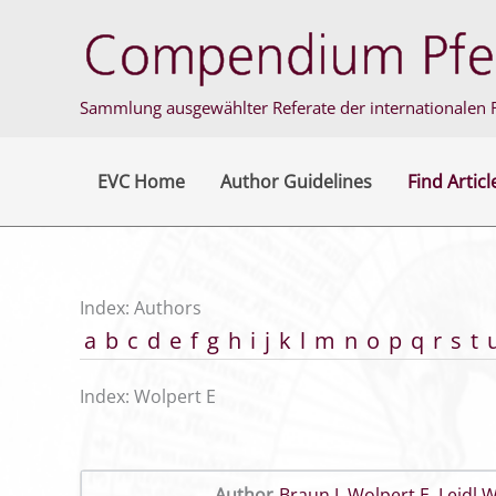
Skip
to
content
Sammlung ausgewählter Referate der internationalen F
EVC Home
Author Guidelines
Find Articl
Index: Authors
a
b
c
d
e
f
g
h
i
j
k
l
m
n
o
p
q
r
s
t
Index: Wolpert E
Author
Braun J
,
Wolpert E
,
Leidl 