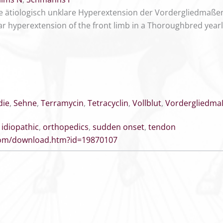
ne ätiologisch unklare Hyperextension der Vordergliedmaßen 
r hyperextension of the front limb in a Thoroughbred yearl
die
,
Sehne
,
Terramycin
,
Tetracyclin
,
Vollblut
,
Vordergliedma
,
idiopathic
,
orthopedics
,
sudden onset
,
tendon
.com/download.htm?id=19870107