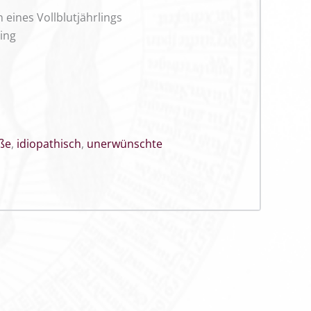
eines Vollblutjährlings
ing
ße
,
idiopathisch
,
unerwünschte