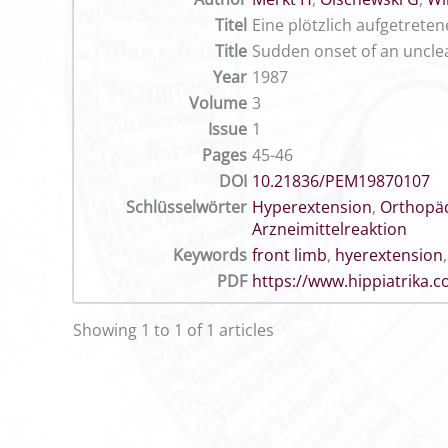
Titel
Eine plötzlich aufgetrete
Title
Sudden onset of an unclea
Year
1987
Volume
3
Issue
1
Pages
45-46
DOI
10.21836/PEM19870107
Schlüsselwörter
Hyperextension
,
Orthopä
Arzneimittelreaktion
Keywords
front limb
,
hyerextension
PDF
https://www.hippiatrika
Showing 1 to 1 of 1 articles