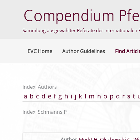
Skip
to
content
Sammlung ausgewählter Referate der internationalen F
EVC Home
Author Guidelines
Find Articl
Index: Authors
a
b
c
d
e
f
g
h
i
j
k
l
m
n
o
p
q
r
s
t
Index: Schmanns P
Author
Merkt H
,
Olschewski G
,
Wi