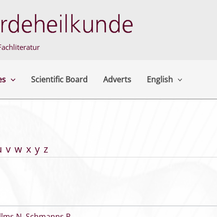
achliteratur
es
Scientific Board
Adverts
English
u
v
w
x
y
z
llms N
,
Schmanns P