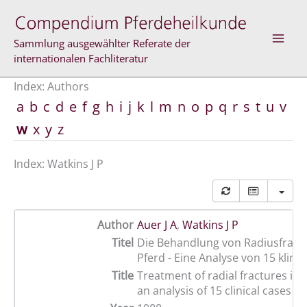
Skip
to
content
Sammlung ausgewählter Referate der
internationalen Fachliteratur
Index: Authors
a
b
c
d
e
f
g
h
i
j
k
l
m
n
o
p
q
r
s
t
u
v
w
x
y
z
Index: Watkins J P
Author
Auer J A
,
Watkins J P
Titel
Die Behandlung von Radiusfrakt
Pferd - Eine Analyse von 15 klini
Title
Treatment of radial fractures in 
an analysis of 15 clinical cases