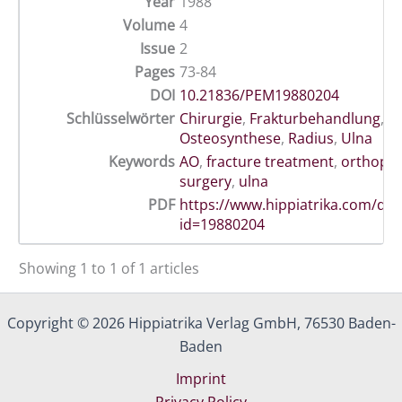
Year
1988
Volume
4
Issue
2
Pages
73-84
DOI
10.21836/PEM19880204
Schlüsselwörter
Chirurgie
,
Frakturbehandlung
,
O
Osteosynthese
,
Radius
,
Ulna
Keywords
AO
,
fracture treatment
,
orthoped
surgery
,
ulna
PDF
https://www.hippiatrika.com/do
id=19880204
Showing 1 to 1 of 1 articles
Copyright © 2026 Hippiatrika Verlag GmbH, 76530 Baden-
Baden
Imprint