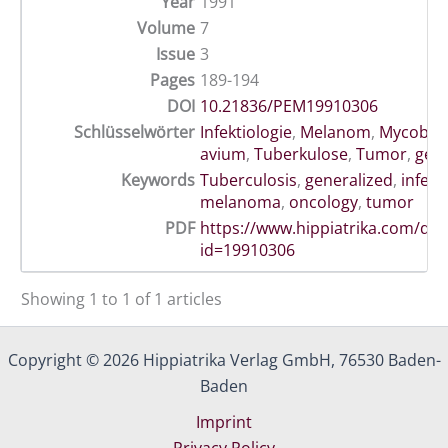
Year
1991
Volume
7
Issue
3
Pages
189-194
DOI
10.21836/PEM19910306
Schlüsselwörter
Infektiologie
,
Melanom
,
Mycobac
avium
,
Tuberkulose
,
Tumor
,
gene
Keywords
Tuberculosis
,
generalized
,
infect
melanoma
,
oncology
,
tumor
PDF
https://www.hippiatrika.com/do
id=19910306
Showing 1 to 1 of 1 articles
Copyright © 2026 Hippiatrika Verlag GmbH, 76530 Baden-
Baden
Imprint