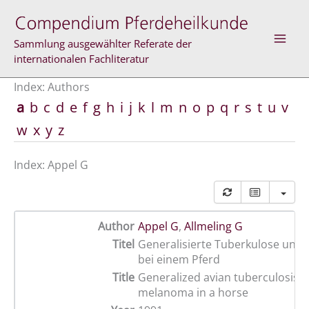
Skip
to
content
Sammlung ausgewählter Referate der
internationalen Fachliteratur
Index: Authors
a
b
c
d
e
f
g
h
i
j
k
l
m
n
o
p
q
r
s
t
u
v
w
x
y
z
Index: Appel G
Author
Appel G
,
Allmeling G
Titel
Generalisierte Tuberkulose und
bei einem Pferd
Title
Generalized avian tuberculosis 
melanoma in a horse