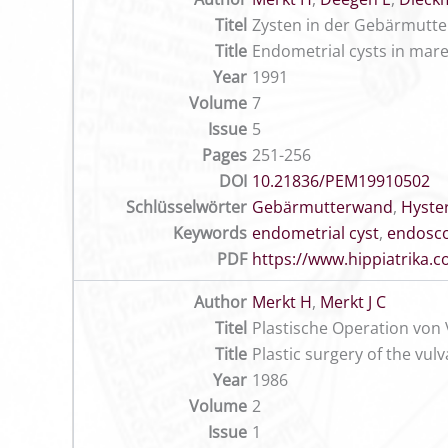
Titel
Zysten in der Gebärmutte
Title
Endometrial cysts in mar
Year
1991
Volume
7
Issue
5
Pages
251-256
DOI
10.21836/PEM19910502
Schlüsselwörter
Gebärmutterwand
,
Hyste
Keywords
endometrial cyst
,
endosc
PDF
https://www.hippiatrika
Author
Merkt H
,
Merkt J C
Titel
Plastische Operation von 
Title
Plastic surgery of the vul
Year
1986
Volume
2
Issue
1