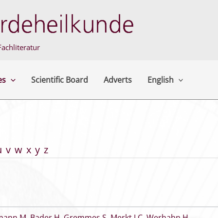
achliteratur
es
Scientific Board
Adverts
English
u
v
w
x
y
z
mann M
,
Bader H
,
Gremmes S
,
Merkt J C
,
Werhahn H