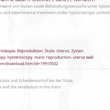
rwand von Stuten sowie Behandlungsversuche unter hyster
es and experimental treatment under hystoroscopic control
roskopie
,
Reproduktion
,
Stute
,
Uterus
,
Zysten
opy
,
hysteroscopy
,
mare
,
reproduction
,
uterus wall
.com/download.htm?id=19910502
Vulva und Scheidenvorhof bei der Stute
va and the vestibulum in the mare