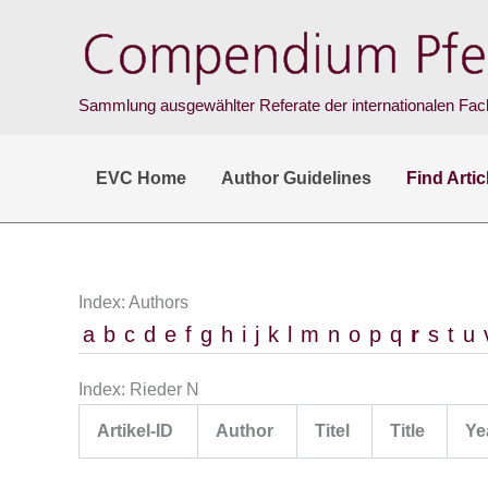
Skip
to
content
Sammlung ausgewählter Referate der internationalen Fach
EVC Home
Author Guidelines
Find Artic
Index: Authors
a
b
c
d
e
f
g
h
i
j
k
l
m
n
o
p
q
r
s
t
u
Index: Rieder N
Artikel-ID
Author
Titel
Title
Ye