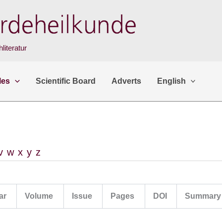
literatur
les
Scientific Board
Adverts
English
v
w
x
y
z
ar
Volume
Issue
Pages
DOI
Summary