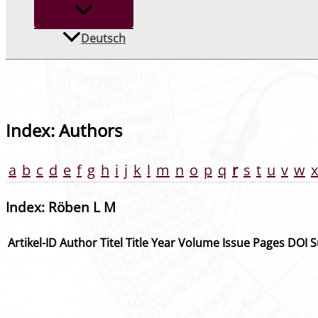
Deutsch
Index: Authors
a
b
c
d
e
f
g
h
i
j
k
l
m
n
o
p
q
r
s
t
u
v
w
x
Index: Röben L M
Artikel-ID
Author
Titel
Title
Year
Volume
Issue
Pages
DOI
S