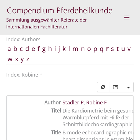
Skip
to
content
Sammlung ausgewählter Referate der
internationalen Fachliteratur
Index: Authors
a
b
c
d
e
f
g
h
i
j
k
l
m
n
o
p
q
r
s
t
u
v
w
x
y
z
Index: Robine F
Author
Stadler P
,
Robine F
Titel
Die Kardiometrie beim gesunde
Warmblutpferd mit Hilfe der
Schnittbildechokardiographie i
Title
B-mode echocardiographic mea
heart dimensions in warm bloo