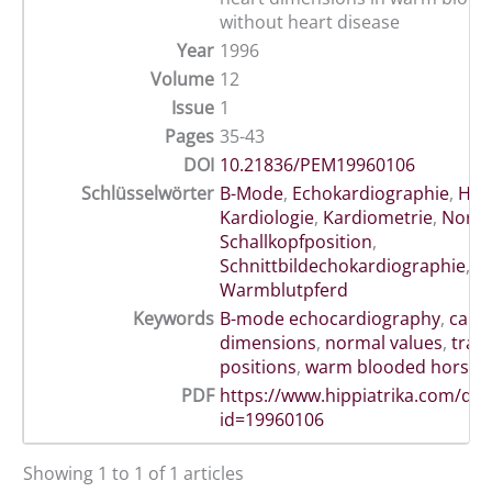
without heart disease
Year
1996
Volume
12
Issue
1
Pages
35-43
DOI
10.21836/PEM19960106
Schlüsselwörter
B-Mode
,
Echokardiographie
,
Her
Kardiologie
,
Kardiometrie
,
Norma
Schallkopfposition
,
Schnittbildechokardiographie
,
Warmblutpferd
Keywords
B-mode echocardiography
,
card
dimensions
,
normal values
,
tran
positions
,
warm blooded horses
PDF
https://www.hippiatrika.com/do
id=19960106
Showing 1 to 1 of 1 articles