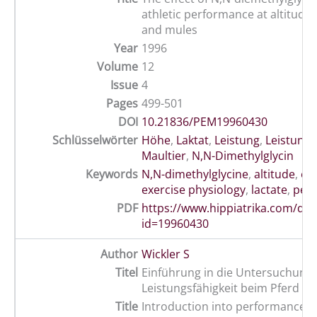
athletic performance at altitude 
and mules
Year
1996
Volume
12
Issue
4
Pages
499-501
DOI
10.21836/PEM19960430
Schlüsselwörter
Höhe
,
Laktat
,
Leistung
,
Leistungs
Maultier
,
N,N-Dimethylglycin
Keywords
N,N-dimethylglycine
,
altitude
,
eq
exercise physiology
,
lactate
,
per
PDF
https://www.hippiatrika.com/do
id=19960430
Author
Wickler S
Titel
Einführung in die Untersuchung 
Leistungsfähigkeit beim Pferd
Title
Introduction into performance ev