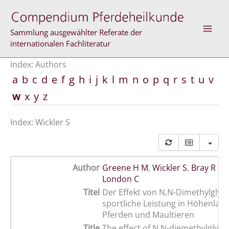
Skip
to
content
Sammlung ausgewählter Referate der
internationalen Fachliteratur
Index: Authors
a
b
c
d
e
f
g
h
i
j
k
l
m
n
o
p
q
r
s
t
u
v
w
x
y
z
Index: Wickler S
Author
Greene H M
,
Wickler S
,
Bray R E
,
London C
Titel
Der Effekt von N,N-Dimethylglyci
sportliche Leistung in Höhenlage
Pferden und Maultieren
Title
The effect of N,N-diemethylglyci