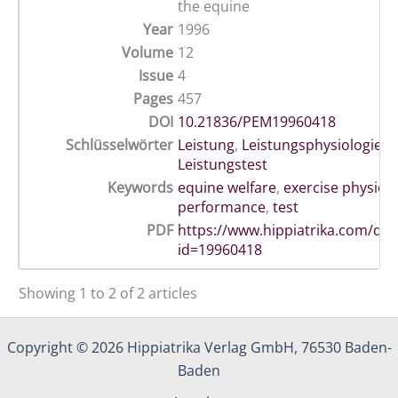
the equine
Year
1996
Volume
12
Issue
4
Pages
457
DOI
10.21836/PEM19960418
Schlüsselwörter
Leistung
,
Leistungsphysiologie
,
Leistungstest
Keywords
equine welfare
,
exercise physiol
performance
,
test
PDF
https://www.hippiatrika.com/do
id=19960418
Showing 1 to 2 of 2 articles
Copyright © 2026 Hippiatrika Verlag GmbH, 76530 Baden-
Baden