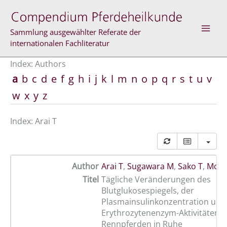
Skip
to
content
Sammlung ausgewählter Referate der
internationalen Fachliteratur
Index: Authors
a
b
c
d
e
f
g
h
i
j
k
l
m
n
o
p
q
r
s
t
u
v
w
x
y
z
Index: Arai T
Author
Arai T
,
Sugawara M
,
Sako T
,
Moto
Titel
Tägliche Veränderungen des
Blutglukosespiegels, der
Plasmainsulinkonzentration und
Erythrozytenenzym-Aktivitäten b
Rennpferden in Ruhe