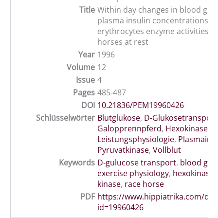
Title
Within day changes in blood glu
plasma insulin concentrations a
erythrocytes enzyme activities in
horses at rest
Year
1996
Volume
12
Issue
4
Pages
485-487
DOI
10.21836/PEM19960426
Schlüsselwörter
Blutglukose
,
D-Glukosetransport
Galopprennpferd
,
Hexokinase
,
Leistungsphysiologie
,
Plasmainsu
Pyruvatkinase
,
Vollblut
Keywords
D-gulucose transport
,
blood glu
exercise physiology
,
hexokinase
,
kinase
,
race horse
PDF
https://www.hippiatrika.com/do
id=19960426