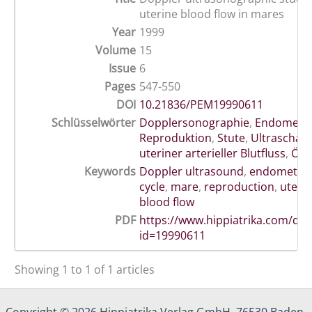
uterine blood flow in mares
Year
1999
Volume
15
Issue
6
Pages
547-550
DOI
10.21836/PEM19990611
Schlüsselwörter
Dopplersonographie
,
Endometr
Reproduktion
,
Stute
,
Ultraschall
uteriner arterieller Blutfluss
,
Öst
Keywords
Doppler ultrasound
,
endometros
cycle
,
mare
,
reproduction
,
uterin
blood flow
PDF
https://www.hippiatrika.com/do
id=19990611
Showing 1 to 1 of 1 articles