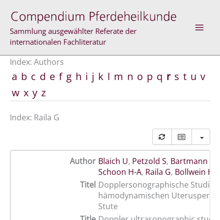
Skip
to
content
Sammlung ausgewählter Referate der
internationalen Fachliteratur
Index: Authors
a
b
c
d
e
f
g
h
i
j
k
l
m
n
o
p
q
r
s
t
u
v
w
x
y
z
Index: Raila G
Author
Blaich U
,
Petzold S
,
Bartmann C 
Schoon H-A
,
Raila G
,
Bollwein H
Titel
Dopplersonographische Studien
hämodynamischen Uterusperfusi
Stute
Title
Doppler ultrasonographic studie