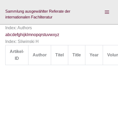
Skip
to
Sammlung ausgewählter Referate der
content
internationalen Fachliteratur
Index: Authors
a
b
c
d
e
f
g
h
i
j
k
l
m
n
o
p
q
r
s
t
u
v
w
x
y
z
Index: Sliwinski H
Artikel-
Author
Titel
Title
Year
Volu
ID