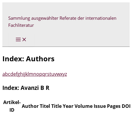
Skip
to
Sammlung ausgewählter Referate der internationalen
content
Fachliteratur
Index: Authors
a
b
c
d
e
f
g
h
i
j
k
l
m
n
o
p
q
r
s
t
u
v
w
x
y
z
Index: Avanzi B R
Artikel-
Author
Titel
Title
Year
Volume
Issue
Pages
DOI
ID