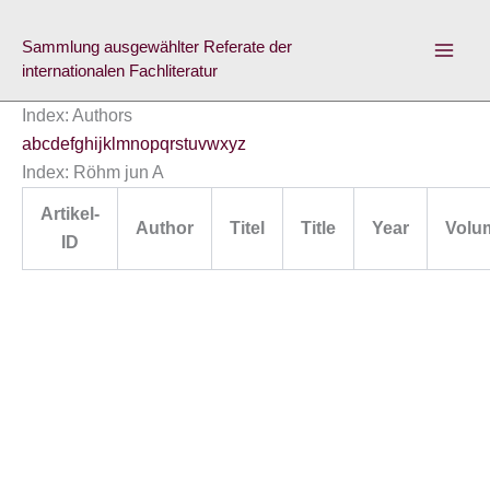
Skip
to
Sammlung ausgewählter Referate der
content
internationalen Fachliteratur
Index: Authors
a
b
c
d
e
f
g
h
i
j
k
l
m
n
o
p
q
r
s
t
u
v
w
x
y
z
Index: Röhm jun A
Artikel-
Author
Titel
Title
Year
Volu
ID