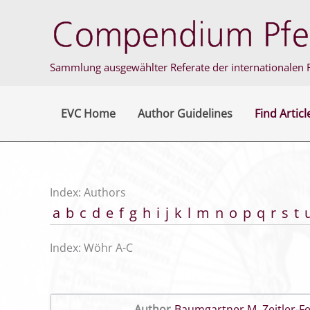
Skip
to
content
Sammlung ausgewählter Referate der internationalen F
EVC Home
Author Guidelines
Find Articl
Index: Authors
a
b
c
d
e
f
g
h
i
j
k
l
m
n
o
p
q
r
s
t
Index: Wöhr A-C
Author
Baumgartner M
,
Zeitler-F