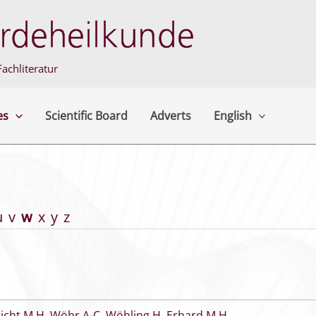
achliteratur
es
Scientific Board
Adverts
English
u
v
w
x
y
z
eicht M H
,
Wöhr A-C
,
Wöhling H
,
Erhard M H