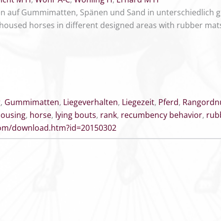
en auf Gummimatten, Spänen und Sand in unterschiedlich g
-housed horses in different designed areas with rubber mat
g
,
Gummimatten
,
Liegeverhalten
,
Liegezeit
,
Pferd
,
Rangordn
housing
,
horse
,
lying bouts
,
rank
,
recumbency behavior
,
rub
.com/download.htm?id=20150302