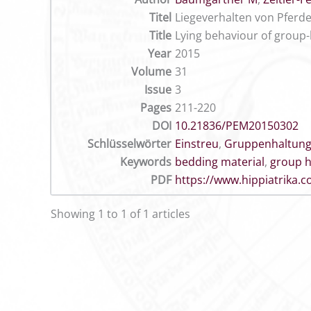
Titel
Liegeverhalten von Pferd
Title
Lying behaviour of group
Year
2015
Volume
31
Issue
3
Pages
211-220
DOI
10.21836/PEM20150302
Schlüsselwörter
Einstreu
,
Gruppenhaltun
Keywords
bedding material
,
group 
PDF
https://www.hippiatrika
Showing 1 to 1 of 1 articles