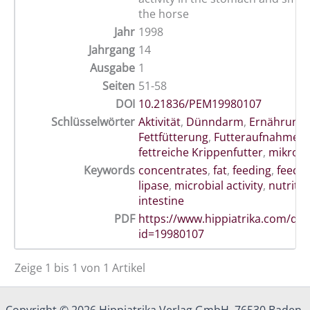
the horse
Jahr
1998
Jahrgang
14
Ausgabe
1
Seiten
51-58
DOI
10.21836/PEM19980107
Schlüsselwörter
Aktivität
,
Dünndarm
,
Ernährung
,
Fettfütterung
,
Futteraufnahmed
fettreiche Krippenfutter
,
mikrobie
Keywords
concentrates
,
fat
,
feeding
,
feedin
lipase
,
microbial activity
,
nutritio
intestine
PDF
https://www.hippiatrika.com/do
id=19980107
Zeige 1 bis 1 von 1 Artikel