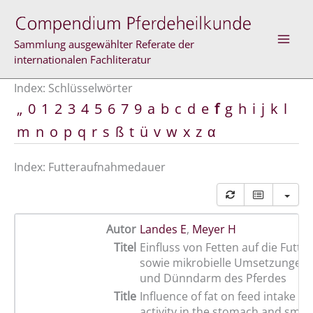
Zum
Inhalt
springen
Sammlung ausgewählter Referate der
internationalen Fachliteratur
Index: Schlüsselwörter
„
0
1
2
3
4
5
6
7
9
a
b
c
d
e
f
g
h
i
j
k
l
m
n
o
p
q
r
s
ß
t
ü
v
w
x
z
α
Index: Futteraufnahmedauer
Autor
Landes E
,
Meyer H
Titel
Einfluss von Fetten auf die Futt
sowie mikrobielle Umsetzungen
und Dünndarm des Pferdes
Title
Influence of fat on feed intake a
activity in the stomach and small 