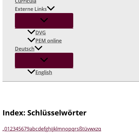
Curricula
Externe Links
DVG
PEM online
Deutsch
English
Index: Schlüsselwörter
„
0
1
2
3
4
5
6
7
9
a
b
c
d
e
f
g
h
i
j
k
l
m
n
o
p
q
r
s
ß
t
ü
v
w
x
z
α