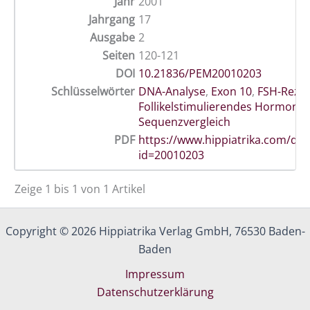
Jahr
2001
Jahrgang
17
Ausgabe
2
Seiten
120-121
DOI
10.21836/PEM20010203
Schlüsselwörter
DNA-Analyse
,
Exon 10
,
FSH-Reze
Follikelstimulierendes Hormon
,
Sequenzvergleich
PDF
https://www.hippiatrika.com/do
id=20010203
Zeige 1 bis 1 von 1 Artikel
Copyright © 2026 Hippiatrika Verlag GmbH, 76530 Baden-
Baden
Impressum
Datenschutzerklärung