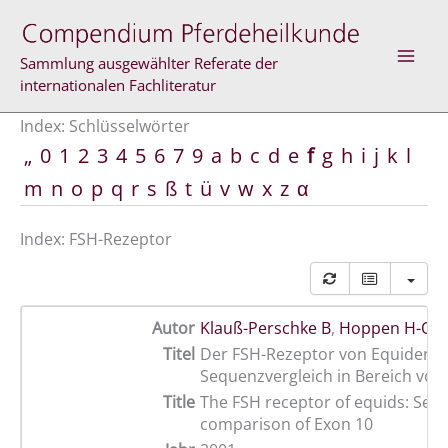
Zum
Inhalt
springen
Sammlung ausgewählter Referate der
internationalen Fachliteratur
Index: Schlüsselwörter
„
0
1
2
3
4
5
6
7
9
a
b
c
d
e
f
g
h
i
j
k
l
m
n
o
p
q
r
s
ß
t
ü
v
w
x
z
α
Index: FSH-Rezeptor
Autor
Klauß-Perschke B
,
Hoppen H-O
,
Titel
Der FSH-Rezeptor von Equiden:
Sequenzvergleich in Bereich von
Title
The FSH receptor of equids: Seq
comparison of Exon 10