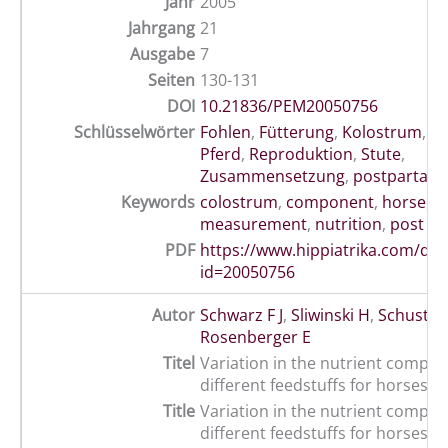
Jahr
2005
Jahrgang
21
Ausgabe
7
Seiten
130-131
DOI
10.21836/PEM20050756
Schlüsselwörter
Fohlen
,
Fütterung
,
Kolostrum
,
M
Pferd
,
Reproduktion
,
Stute
,
Zusammensetzung
,
postpartal
Keywords
colostrum
,
component
,
horse
,
measurement
,
nutrition
,
post pa
PDF
https://www.hippiatrika.com/do
id=20050756
Autor
Schwarz F J
,
Sliwinski H
,
Schuster
Rosenberger E
Titel
Variation in the nutrient composi
different feedstuffs for horses
Title
Variation in the nutrient composi
different feedstuffs for horses