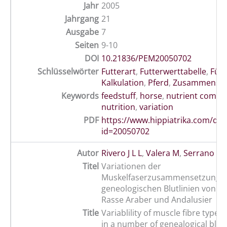
Jahr
2005
Jahrgang
21
Ausgabe
7
Seiten
9-10
DOI
10.21836/PEM20050702
Schlüsselwörter
Futterart
,
Futterwerttabelle
,
Füt
Kalkulation
,
Pferd
,
Zusammenset
Keywords
feedstuff
,
horse
,
nutrient compo
nutrition
,
variation
PDF
https://www.hippiatrika.com/do
id=20050702
Autor
Rivero J L L
,
Valera M
,
Serrano A
,
Titel
Variationen der
Muskelfaserzusammensetzung be
geneologischen Blutlinien von P
Rasse Araber und Andalusier
Title
Variablility of muscle fibre type
in a number of genealogical bloo