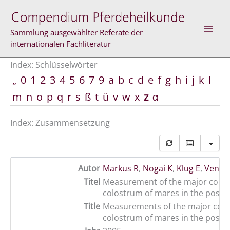
Zum
Inhalt
springen
Sammlung ausgewählter Referate der
internationalen Fachliteratur
Index: Schlüsselwörter
„
0
1
2
3
4
5
6
7
9
a
b
c
d
e
f
g
h
i
j
k
l
m
n
o
p
q
r
s
ß
t
ü
v
w
x
z
α
Index: Zusammensetzung
Autor
Markus R
,
Nogai K
,
Klug E
,
Venne
Titel
Measurement of the major comp
colostrum of mares in the post p
Title
Measurements of the major com
colostrum of mares in the post p