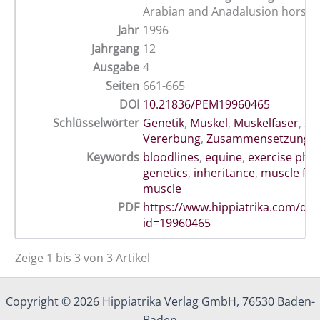
Arabian and Anadalusion horses
Jahr
1996
Jahrgang
12
Ausgabe
4
Seiten
661-665
DOI
10.21836/PEM19960465
Schlüsselwörter
Genetik
,
Muskel
,
Muskelfaser
,
Sk
Vererbung
,
Zusammensetzung
Keywords
bloodlines
,
equine
,
exercise phys
genetics
,
inheritance
,
muscle fib
muscle
PDF
https://www.hippiatrika.com/do
id=19960465
Zeige 1 bis 3 von 3 Artikel
Copyright © 2026 Hippiatrika Verlag GmbH, 76530 Baden-