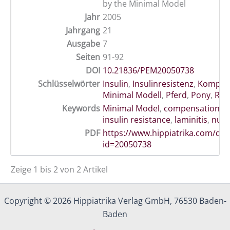
by the Minimal Model
Jahr
2005
Jahrgang
21
Ausgabe
7
Seiten
91-92
DOI
10.21836/PEM20050738
Schlüsselwörter
Insulin
,
Insulinresistenz
,
Kompen
Minimal Modell
,
Pferd
,
Pony
,
Reh
Keywords
Minimal Model
,
compensation
,
h
insulin resistance
,
laminitis
,
nutr
PDF
https://www.hippiatrika.com/do
id=20050738
Zeige 1 bis 2 von 2 Artikel
Copyright © 2026 Hippiatrika Verlag GmbH, 76530 Baden-
Baden