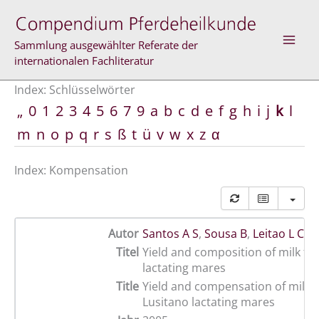
Zum
Inhalt
springen
Sammlung ausgewählter Referate der
internationalen Fachliteratur
Index: Schlüsselwörter
„
0
1
2
3
4
5
6
7
9
a
b
c
d
e
f
g
h
i
j
k
l
m
n
o
p
q
r
s
ß
t
ü
v
w
x
z
α
Index: Kompensation
Autor
Santos A S
,
Sousa B
,
Leitao L C
,
A
Titel
Yield and composition of milk fr
lactating mares
Title
Yield and compensation of milk 
Lusitano lactating mares