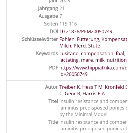
Jahr
2005
Jahrgang
21
Ausgabe
7
Seiten
115-116
DOI
10.21836/PEM20050749
Schlüsselwörter
Fohlen
,
Fütterung
,
Kompensatio
Milch
,
Pferd
,
Stute
Keywords
Lusitano
,
compensation
,
foal
,
ho
lactating
,
mare
,
milk
,
nutrition
PDF
https://www.hippiatrika.com/do
id=20050749
Autor
Treiber K
,
Hess T M
,
Kronfeld D S
C
,
Geor R
,
Harris P A
Titel
Insulin resistance and compensa
laminitis-predisposed ponies ch
by the Minimal Model
Title
Insulin resistance and compensa
laminitis-prediposed ponies char