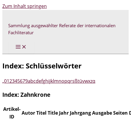
Zum Inhalt springen
Sammlung ausgewählter Referate der internationalen
Fachliteratur
Index: Schlüsselwörter
„
0
1
2
3
4
5
6
7
9
a
b
c
d
e
f
g
h
i
j
k
l
m
n
o
p
q
r
s
ß
t
ü
v
w
x
z
α
Index: Zahnkrone
Artikel-
Autor
Titel
Title
Jahr
Jahrgang
Ausgabe
Seiten
ID