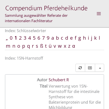
Zum
Inhalt
springen
Sammlung ausgewählter Referate der
internationalen Fachliteratur
Index: Schlüsselwörter
„
0
1
2
3
4
5
6
7
9
a
b
c
d
e
f
g
h
i
j
k
l
m
n
o
p
q
r
s
ß
t
ü
v
w
x
z
α
Index: 15N-Harnstoff
Autor
Schubert R
Titel
Verwertung von 15N-
Harnstoff für die intestinale
Synthese von
Bakterienprotein und für die
Milchbildung