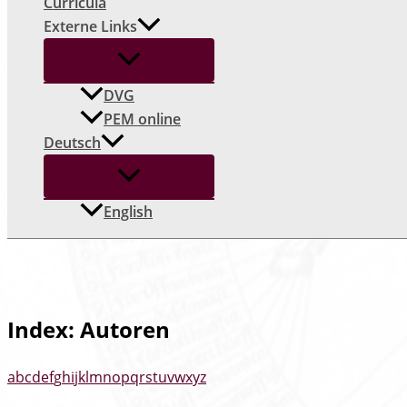
Curricula
Externe Links
DVG
PEM online
Deutsch
English
Index: Autoren
a
b
c
d
e
f
g
h
i
j
k
l
m
n
o
p
q
r
s
t
u
v
w
x
y
z