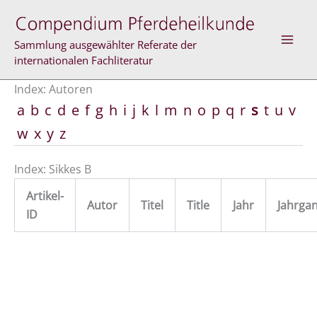
Zum
Inhalt
springen
Sammlung ausgewählter Referate der
internationalen Fachliteratur
Index: Autoren
a
b
c
d
e
f
g
h
i
j
k
l
m
n
o
p
q
r
s
t
u
v
w
x
y
z
Index: Sikkes B
Artikel-
Autor
Titel
Title
Jahr
Jahrga
ID