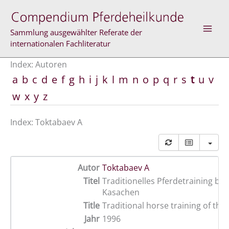
Zum
Inhalt
springen
Sammlung ausgewählter Referate der
internationalen Fachliteratur
Index: Autoren
a
b
c
d
e
f
g
h
i
j
k
l
m
n
o
p
q
r
s
t
u
v
w
x
y
z
Index: Toktabaev A
Autor
Toktabaev A
Titel
Traditionelles Pferdetraining bei
Kasachen
Title
Traditional horse training of the
Jahr
1996