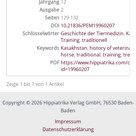
Jahrgang
12
Ausgabe
2
Seiten
129-132
DOI
10.21836/PEM19960207
Schlüsselwörter
Geschichte der Tiermedizin
,
Kas
Training
,
traditionell
Keywords
Kasakhstan
,
history of veterinar
horse
,
traditional
,
training
,
trea
PDF
https://www.hippiatrika.com/do
id=19960207
Zeige 1 bis 1 von 1 Artikel
Copyright © 2026 Hippiatrika Verlag GmbH, 76530 Baden-
Baden
Impressum
Datenschutzerklärung