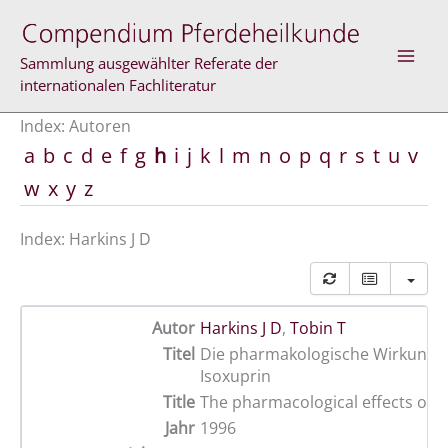
Zum
Inhalt
springen
Sammlung ausgewählter Referate der
internationalen Fachliteratur
Index: Autoren
a
b
c
d
e
f
g
h
i
j
k
l
m
n
o
p
q
r
s
t
u
v
w
x
y
z
Index: Harkins J D
Autor
Harkins J D
,
Tobin T
Titel
Die pharmakologische Wirkung 
Isoxuprin
Title
The pharmacological effects of i
Jahr
1996