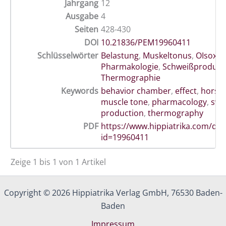
Jahrgang
12
Ausgabe
4
Seiten
428-430
DOI
10.21836/PEM19960411
Schlüsselwörter
Belastung
,
Muskeltonus
,
OIsoxup
Pharmakologie
,
Schweißprodukt
Thermographie
Keywords
behavior chamber
,
effect
,
horse
muscle tone
,
pharmacology
,
swe
production
,
thermography
PDF
https://www.hippiatrika.com/do
id=19960411
Zeige 1 bis 1 von 1 Artikel
Copyright © 2026 Hippiatrika Verlag GmbH, 76530 Baden-
Baden
Impressum