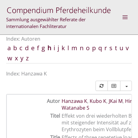
Zum
Inhalt
springen
Sammlung ausgewählter Referate der
internationalen Fachliteratur
Index: Autoren
a
b
c
d
e
f
g
h
i
j
k
l
m
n
o
p
q
r
s
t
u
v
w
x
y
z
Index: Hanzawa K
Autor
Hanzawa K
,
Kubo K
,
JKai M
,
Hirag
Watanabe S
Titel
Effekt von drei wiederholten Be
mit steigender Intensität auf zir
Erythrozyten beim Vollblutpferd
Title
Effects of three repetetive loads 