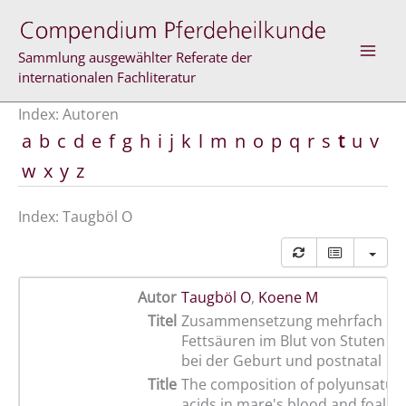
Zum
Inhalt
springen
Sammlung ausgewählter Referate der
internationalen Fachliteratur
Index: Autoren
a
b
c
d
e
f
g
h
i
j
k
l
m
n
o
p
q
r
s
t
u
v
w
x
y
z
Index: Taugböl O
Autor
Taugböl O
,
Koene M
Titel
Zusammensetzung mehrfach ung
Fettsäuren im Blut von Stuten u
bei der Geburt und postnatal
Title
The composition of polyunsatura
acids in mare's blood and foal's