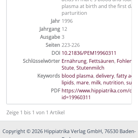
plasma at birth and the first days
parturition
Jahr
1996
Jahrgang
12
Ausgabe
3
Seiten
223-226
DOI
10.21836/PEM19960311
Schlüsselwörter
Ernährung
,
Fettsäuren
,
Fohlen
,
P
Stute
,
Stutenmilch
Keywords
blood plasma
,
delivery
,
fatty acid
lipids
,
mare
,
milk
,
nutrition
,
supp
PDF
https://www.hippiatrika.com/do
id=19960311
Zeige 1 bis 1 von 1 Artikel
Copyright © 2026 Hippiatrika Verlag GmbH, 76530 Baden-